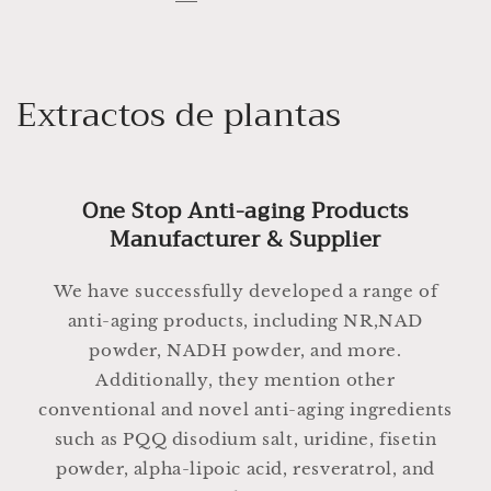
C
Extractos de plantas
o
l
One Stop Anti-aging Products
e
Manufacturer & Supplier
c
We have successfully developed a range of
c
anti-aging products, including NR,NAD
powder, NADH powder, and more.
i
Additionally, they mention other
ó
conventional and novel anti-aging ingredients
n
such as PQQ disodium salt, uridine, fisetin
powder, alpha-lipoic acid, resveratrol, and