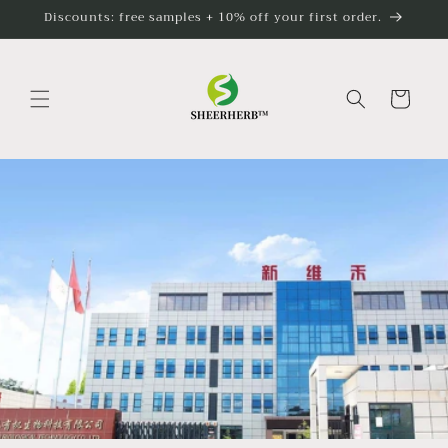
Ir
Discounts: free samples + 10% off your first order.
directamente
al contenido
Carrito