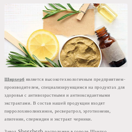
Ширхерб
является высокотехнологичным предприятием-
производителем, специализирующимся на продуктах для
здоровья с антивозрастными и антиоксидантными
экстрактами. В состав нашей продукции входят
пирролохинолинхинон, ресвератрол, эрготионеин,
апигенин, спермидин и экстракт черники.
Завод Sheerherb расположен в городе Шанлуо,