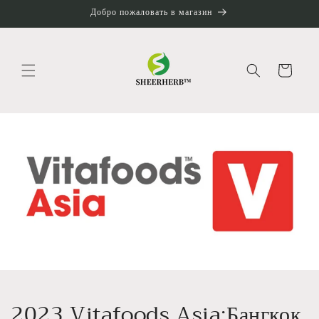
Перейти
Добро пожаловать в магазин
к
контенту
Корзина
2023 Vitafoods Asia:Бангкок,